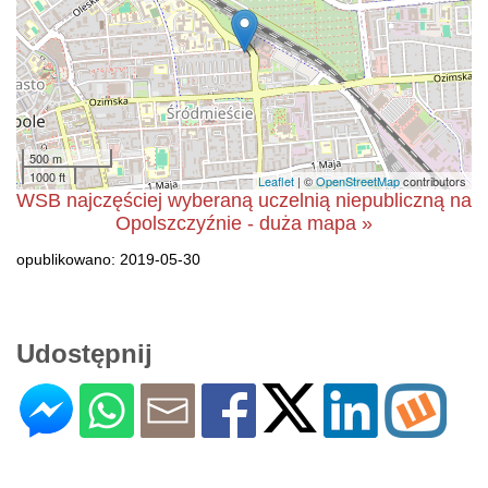
500 m
1000 ft
Leaflet
| ©
OpenStreetMap
contributors
WSB najczęściej wyberaną uczelnią niepubliczną na
Opolszczyźnie - duża mapa »
opublikowano: 2019-05-30
Udostępnij