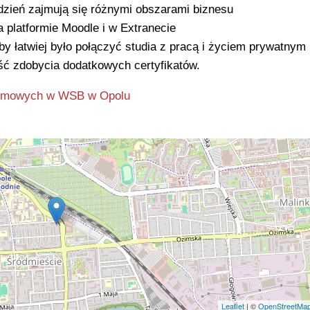
zień zajmują się różnymi obszarami biznesu
 platformie Moodle i w Extranecie
by łatwiej było połączyć studia z pracą i życiem prywatnym
ć zdobycia dodatkowych certyfikatów.
plomowych w WSB w Opolu
Leaflet
| ©
OpenStreetMa