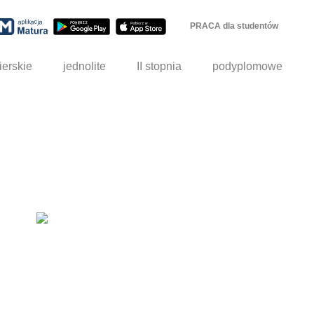
PRACA dla studentów
ierskie
jednolite
II stopnia
podyplomowe