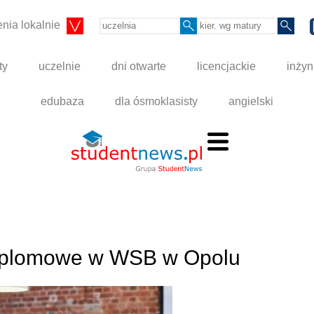
nia lokalnie
ty
uczelnie
dni otwarte
licencjackie
inżyn
edubaza
dla ósmoklasisty
angielski
dyplomowe w WSB w Opolu