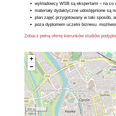
wykładowcy WSB są ekspertami – na co d
materiały dydaktyczne udostępnione są na
plan zajęć przygotowany w taki sposób, a
poza dyplomem uczelni biznesu możliwoś
Zobacz pełną ofertę kierunków studiów pody
+
−
500 m
1000 ft