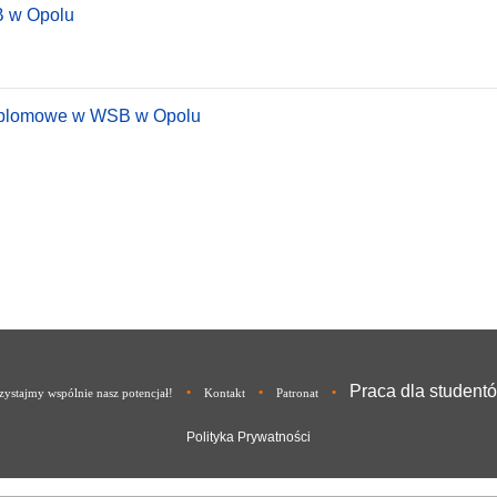
B w Opolu
dyplomowe w WSB w Opolu
Praca dla student
•
•
•
ystajmy wspólnie nasz potencjał!
Kontakt
Patronat
Polityka Prywatności