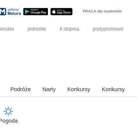
PRACA dla studentów
ierskie
jednolite
II stopnia
podyplomowe
Podróże
Narty
Konkursy
Konkursy
Pogoda