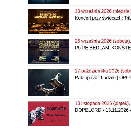
13 września 2026 (niedziel
Koncert przy świecach: Tri
26 września 2026 (sobota),
PURE BEDLAM, KONSTELA
17 października 2026 (sobo
Pablopavo i Ludziki | OPO
13 listopada 2026 (piątek),
DOPELORD • 13.11.2026