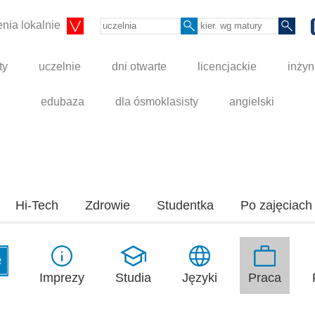
nia lokalnie
ty
uczelnie
dni otwarte
licencjackie
inżyn
edubaza
dla ósmoklasisty
angielski
Hi-Tech
Zdrowie
Studentka
Po zajęciach
Studia
Praca
Imprezy
Języki