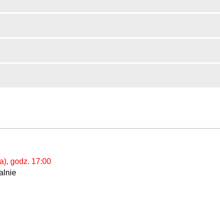
a), godz. 17:00
alnie