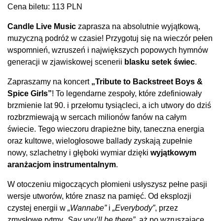
Cena biletu: 113 PLN
Candle Live Music
zaprasza na absolutnie wyjątkową,
muzyczną podróż w czasie! Przygotuj się na wieczór pełen
wspomnień, wzruszeń i największych popowych hymnów
generacji w zjawiskowej scenerii
blasku setek świec
.
Zapraszamy na koncert
„Tribute to Backstreet Boys &
Spice Girls”
! To legendarne zespoły, które zdefiniowały
brzmienie lat 90. i przełomu tysiącleci, a ich utwory do dziś
rozbrzmiewają w sercach milionów fanów na całym
świecie. Tego wieczoru drapieżne bity, taneczna energia
oraz kultowe, wielogłosowe ballady zyskają zupełnie
nowy, szlachetny i głęboki wymiar dzięki
wyjątkowym
aranżacjom instrumentalnym
.
W otoczeniu migoczących płomieni usłyszysz pełne pasji
wersje utworów, które znasz na pamięć. Od eksplozji
czystej energii w
„Wannabe”
i
„Everybody”
, przez
zmysłowe rytmy
„Say you’ll be there”
, aż po wzruszające,