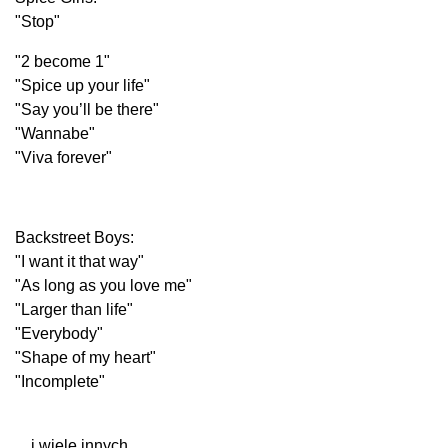
"Stop"
"2 become 1"
"Spice up your life"
"Say you’ll be there"
"Wannabe"
"Viva forever"
Backstreet Boys:
"I want it that way"
"As long as you love me"
"Larger than life"
"Everybody"
"Shape of my heart"
"Incomplete"
​​... i wiele innych