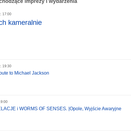
chodzące imprezy i wydarzenia
z. 17:00
ch kameralnie
z. 19:30
ibute to Michael Jackson
19:00
CJE i WORMS OF SENSES. |Opole, Wyjście Awaryjne