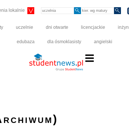
nia lokalnie
ty
uczelnie
dni otwarte
licencjackie
inżyn
edubaza
dla ósmoklasisty
angielski
Archiwum)