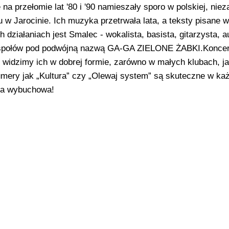
 przełomie lat '80 i '90 namieszały sporo w polskiej, niez
w Jarocinie. Ich muzyka przetrwała lata, a teksty pisane w
działaniach jest Smalec - wokalista, basista, gitarzysta, a
zespołów pod podwójną nazwą GA-GA ZIELONE ŻABKI.Konce
dzimy ich w dobrej formie, zarówno w małych klubach, ja
mery jak „Kultura” czy „Olewaj system” są skuteczne w ka
ka wybuchowa!