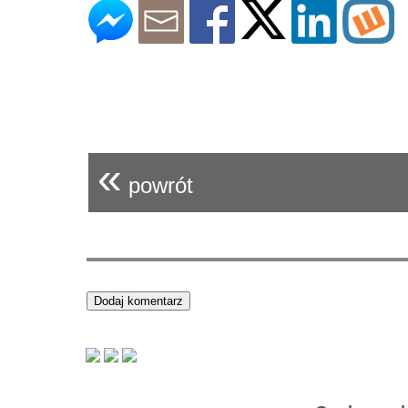
«
powrót