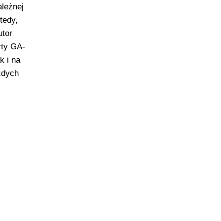
ależnej
tedy,
utor
rty GA-
k i na
żdych