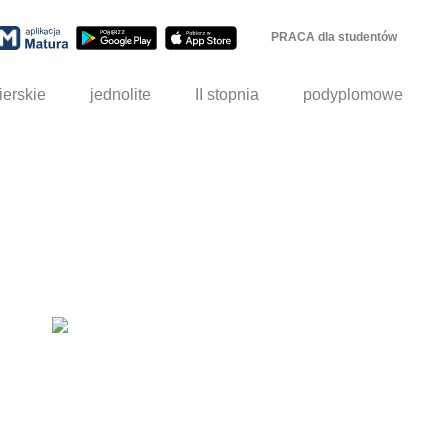
PRACA dla studentów
ierskie
jednolite
II stopnia
podyplomowe