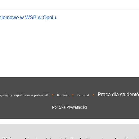
dyplomowe w WSB w Opolu
Praca dla student
•
•
•
ystajmy wspólnie nasz potencjał!
Kontakt
Patronat
Polityka Prywatności