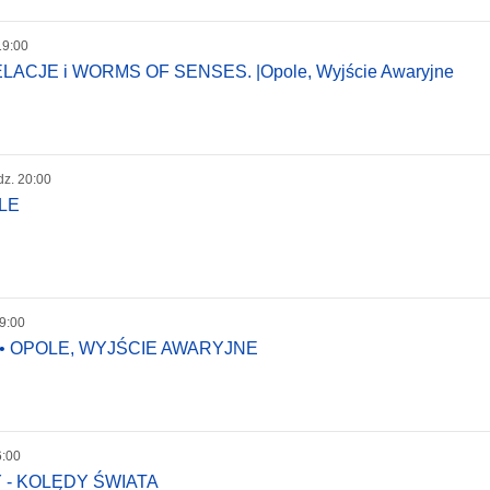
19:00
CJE i WORMS OF SENSES. |Opole, Wyjście Awaryjne
dz. 20:00
OLE
19:00
6 • OPOLE, WYJŚCIE AWARYJNE
6:00
- KOLĘDY ŚWIATA