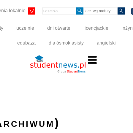
nia lokalnie
ty
uczelnie
dni otwarte
licencjackie
inżyn
edubaza
dla ósmoklasisty
angielski
Archiwum)