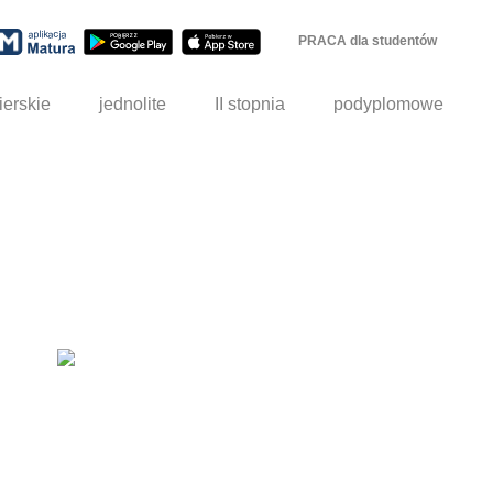
PRACA dla studentów
ierskie
jednolite
II stopnia
podyplomowe