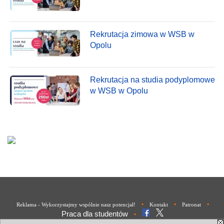
Rekrutacja zimowa w WSB w
Opolu
Rekrutacja na studia podyplomowe
w WSB w Opolu
•
•
•
Reklama - Wykorzystajmy wspólnie nasz potencjał!
Kontakt
Patronat
Praca dla studentów
•