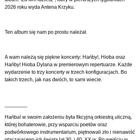
2026 roku wyda Antena Krzyku.
Ten album się nam po prostu należał.
A wam należą się piękne koncerty: Hańby!, Hioba oraz
Hańby! Hioba Dylana w premierowym repertuarze. Każde
wydarzenie to trzy koncerty w trzech konfiguracjach. Bo
takich trzech, jak nas dwóch, to sami wiecie.
________
Hańba! w swoim założeniu była fikcyjną orkiestrą uliczną,
której bohaterowie, przy wsparciu poetów oraz
podwórkowego instrumentarium, piętnowali zło i nienawiść
otaczającego ich świata lat 30. i 40. XX w. Po wejściu w