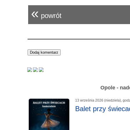
«
powrót
Opole - nad
13 września 2026 (niedziela), god
Balet przy świeca