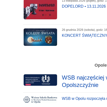
13 listopada 2026 (piątek), godz. 
DOPELORD • 13.11.202
26 grudnia 2026 (sobota), godz. 1
KONCERT ŚWIĄTECZNY 
Opole
WSB najczęściej 
Opolszczyźnie
WSB w Opolu rozpoczęła r