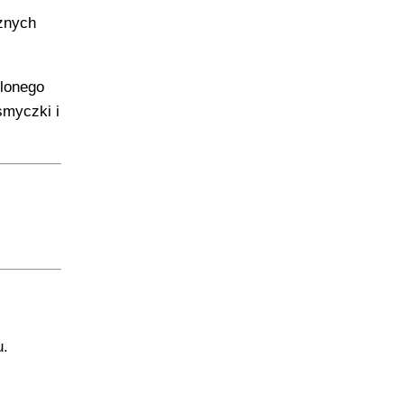
znych
ulonego
smyczki i
u.