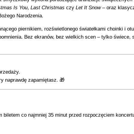
istmas Is You
,
Last Christmas
czy
Let It Snow
– oraz klasyc
 Bożego Narodzenia.
hnącego piernikiem, rozświetlonego światełkami choinki i ot
pomnienia. Bez ekranów, bez wielkich scen – tylko świece, 
przedaży.
óry naprawdę zapamiętasz. 🎁
 biletem co najmniej 35 minut przed rozpoczęciem koncert