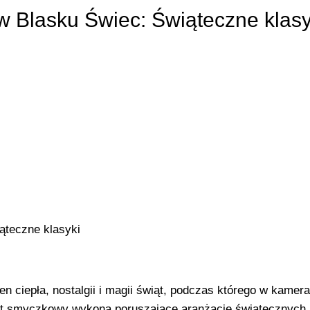
w Blasku Świec: Świąteczne klasy
iąteczne klasyki
 ciepła, nostalgii i magii świąt, podczas którego w kamera
tet smyczkowy wykona poruszające aranżacje świątecznych