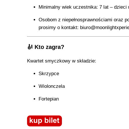
Minimalny wiek uczestnika: 7 lat – dziec
Osobom z niepełnosprawnościami oraz pow
prosimy o kontakt: biuro@moonlightxperie
🎻 K to zagra?
Kwartet smyczkowy w składzie:
Skrzypce
Wiolonczela
Fortepian