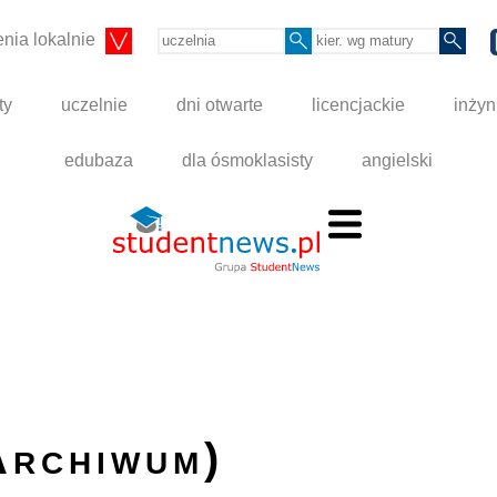
nia lokalnie
ty
uczelnie
dni otwarte
licencjackie
inżyn
edubaza
dla ósmoklasisty
angielski
Archiwum)