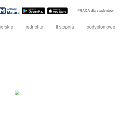
PRACA dla studentów
ierskie
jednolite
II stopnia
podyplomowe