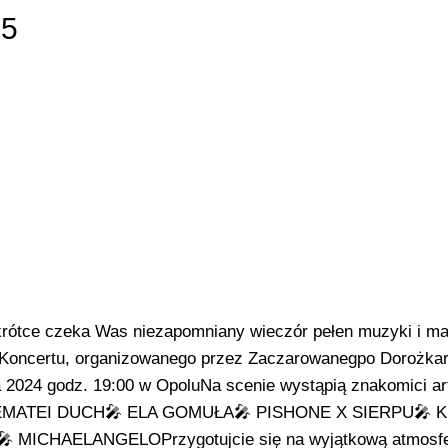
 5
ótce czeka Was niezapomniany wieczór pełen muzyki i mag
o Koncertu, organizowanego przez Zaczarowanegpo Dorożkar
a 2024 godz. 19:00 w OpoluNa scenie wystąpią znakomici ar
🎤 EMATEI DUCH🎤 ELA GOMUŁA🎤 PISHONE X SIERPU🎤 
CHAELANGELOPrzygotujcie się na wyjątkową atmosfer