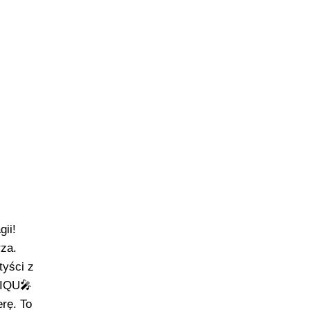
ii!
za.
tyści z
KIQU🎤
ę. To