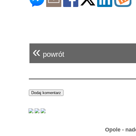
«
powrót
Opole - nad