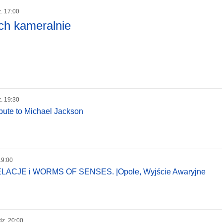
z. 17:00
ch kameralnie
z. 19:30
ibute to Michael Jackson
19:00
CJE i WORMS OF SENSES. |Opole, Wyjście Awaryjne
dz. 20:00