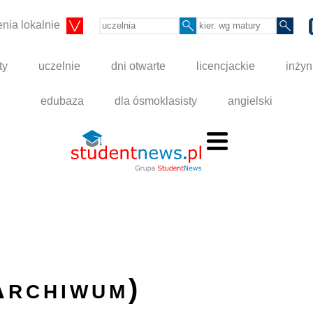
nia lokalnie
ty
uczelnie
dni otwarte
licencjackie
inżyn
edubaza
dla ósmoklasisty
angielski
Archiwum)