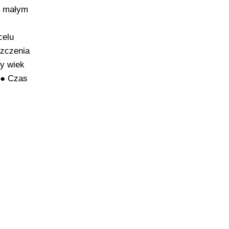
c małym
celu
szczenia
y wiek
 ● Czas