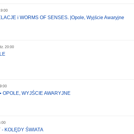
19:00
CJE i WORMS OF SENSES. |Opole, Wyjście Awaryjne
dz. 20:00
OLE
19:00
6 • OPOLE, WYJŚCIE AWARYJNE
6:00
- KOLĘDY ŚWIATA