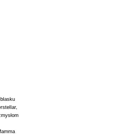
i
 blasku
stellar,
ę zmysłom
arMamma