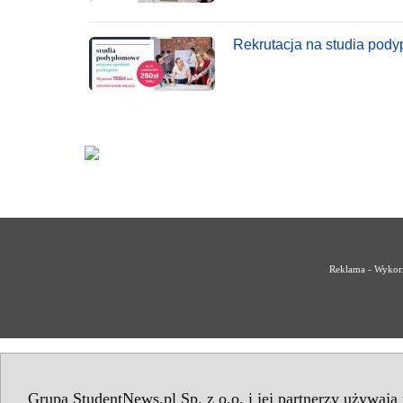
Rekrutacja na studia po
Reklama - Wykorz
Grupa StudentNews.pl Sp. z o.o. i jej partnerzy używają