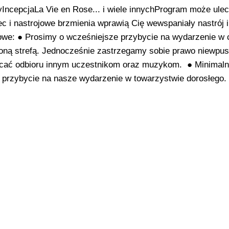
yIncepcjaLa Vie en Rose... i wiele innychProgram może ule
c i nastrojowe brzmienia wprawią Cię wewspaniały nastrój i
kowe: ● Prosimy o wcześniejsze przybycie na wydarzenie w 
oną strefą. Jednocześnie zastrzegamy sobie prawo niewpu
łócać odbioru innym uczestnikom oraz muzykom. ● Minimaln
 o przybycie na nasze wydarzenie w towarzystwie dorosłego.