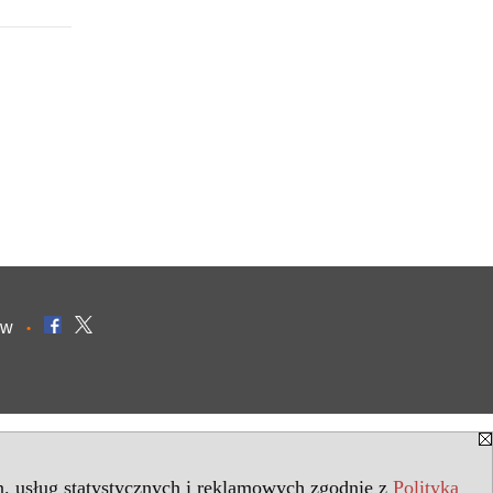
ów
•
in. usług statystycznych i reklamowych zgodnie z
Polityką