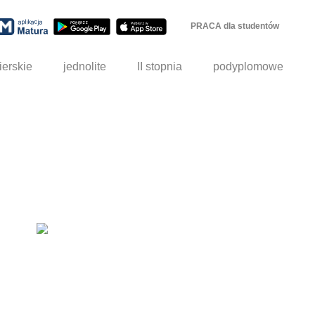
PRACA dla studentów
ierskie
jednolite
II stopnia
podyplomowe