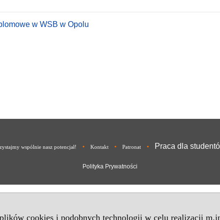
dyplomowe w WSB w Opolu
Praca dla student
•
•
•
ystajmy wspólnie nasz potencjał!
Kontakt
Patronat
Polityka Prywatności
 plików cookies i podobnych technologii w celu realizacji m.