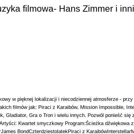
zyka filmowa- Hans Zimmer i inn
wy w pięknej lokalizacji i niecodziennej atmosferze - przy
ich filmów jak: Piraci z Karaibów, Mission Impossible, Inter
k, Gladiator, Gra o Tron i wielu innych. Pozwól ponieść si
ie! Artyści: Kwartet smyczkowy Program:Ścieżka dźwiękowa z
rJames BondCzterdziestolatekPiraci z KaraibówInterstell