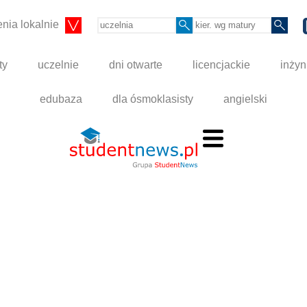
nia lokalnie
ty
uczelnie
dni otwarte
licencjackie
inżyn
edubaza
dla ósmoklasisty
angielski