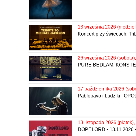
13 września 2026 (niedziel
Koncert przy świecach: Tri
26 września 2026 (sobota),
PURE BEDLAM, KONSTELA
17 października 2026 (sobo
Pablopavo i Ludziki | OPO
13 listopada 2026 (piątek),
DOPELORD • 13.11.2026