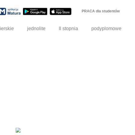
PRACA dla studentów
ierskie
jednolite
II stopnia
podyplomowe